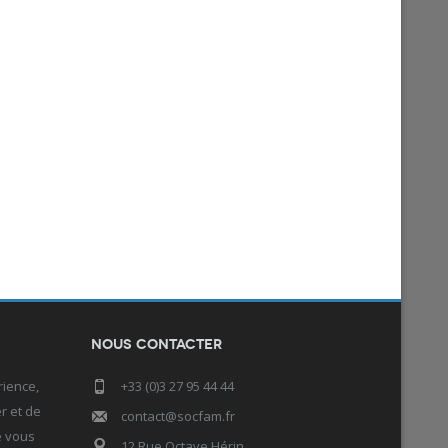
Nous contacter
rience,
+33 (0)3 27 95 44 44
r et de
contact@socfam.fr
e vous
12 Rue Octave Hérin