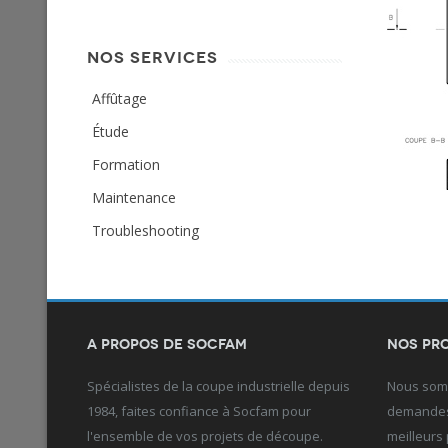
NOS SERVICES
Affûtage
Étude
Formation
Maintenance
Troubleshooting
A propos de Socfam
Nos pr
Spécialistes de la coupe industrielle depuis
Nous somm
1984, faites confiance à Socfam pour
demandes 
l'ensemble de vos projets de découpe.
meilleurs